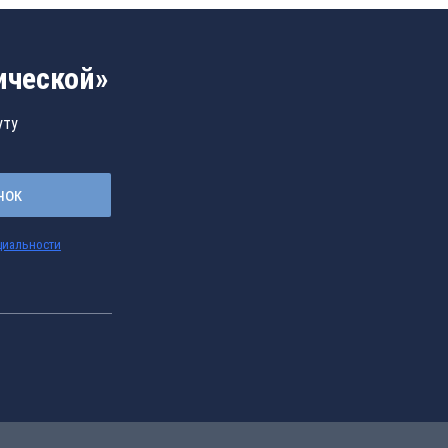
ической»
уту
нок
циальности