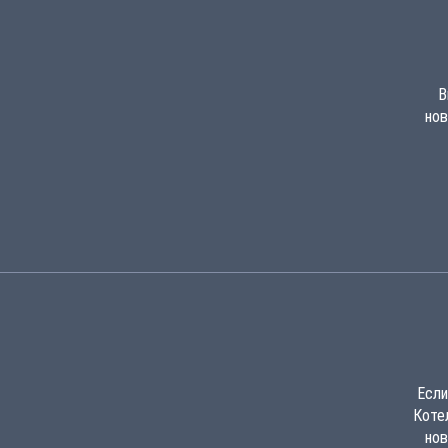
В
нов
Если
Коте
нов