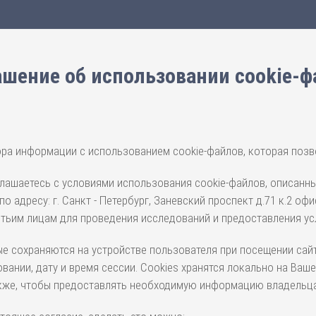
ашение об использовании cookie-ф
 сбора информации с использованием cookie-файлов, которая по
соглашаетесь с условиями использования cookie-файлов, описанны
дресу: г. Санкт - Петербург, Заневский проспект д.71 к.2 офи
етьим лицам для проведения исследований и предоставления ус
орые сохраняются на устройстве пользователя при посещении с
овании, дату и время сессии. Cookies хранятся локально на Ва
также, чтобы предоставлять необходимую информацию владельца