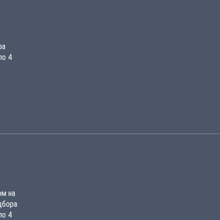
ра
по 4
ом на
дбора
по 4