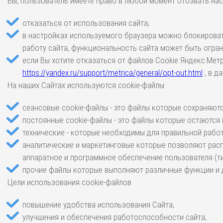
Вы, пользователь имеете право в любой момент отозвать нас
отказаться от использования сайта;
в настройках используемого браузера можно блокировать
работу сайта, функциональность сайта может быть огран
если Вы хотите отказаться от файлов Cookie Яндекс.Мет
https://yandex.ru/support/metrica/general/opt-out.html
, в д
На наших Сайтах используются cookie-файлы:
сеансовые cookie-файлы - это файлы которые сохраняются
постоянные cookie-файлы - это файлы которые остаются 
технические - которые необходимы для правильной работ
аналитические и маркетинговые которые позволяют рас
аппаратное и программное обеспечение пользователя (ти
прочие файлы которые выполняют различные функции и д
Цели использования cookie-файлов
повышение удобства использования Сайта;
улучшения и обеспечения работоспособности сайта;