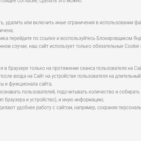
тоящее согласие, сделать это можно:
, удалить или включить иные ограничения в использовании фай
ичена;
рика перейдите по ссылке и воспользуйтесь Блокировщиком Янд
анном случае, наш сайт использует только обязательные Cookie
 в браузере только на протяжении сеанса пользователя на Сайт
после входа на Сайт на устройстве пользователя на длительный
ы и функционала сайта;
познавать пользователей, подсчитывать количество и собират
п браузера и устройство), и иную информацию;
елают удобнее работу с сайтом, например, сохраняя персонал