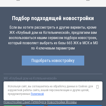
Подбор подходящей новостройки
Если вы хотите рассмотреть и другие варианты, кроме
ЖК «Клубный дом на Котельнической», предлагаем вам
воспользоваться нашим сервисом подбора новостроек,
который позволяет выбрать из базы 665 ЖК в МСК и МО
по 4 ключевым параметрам
Подобрать новостройку
ЖК «Клубный дом на Котельнической»
Россия
Москва
Москва, Котельническая набережная, вл.31
kd-na-
kotelnicheskoy.novopoisk.msk.ru
Купить квартиру в новом жилом
Используя сайт, вы соглашаетесь на обработку данных в Cookies для
комплексе «Клубный дом на Котельнической» от «Русский Монолит» в
корректной работы сайта, вашей персонализации и других целей,
Таганском районе. Квартиры различных планировок!
предусмотренных
Политикой
Новостройки Санкт-Петербурга
Новостройки Москвы