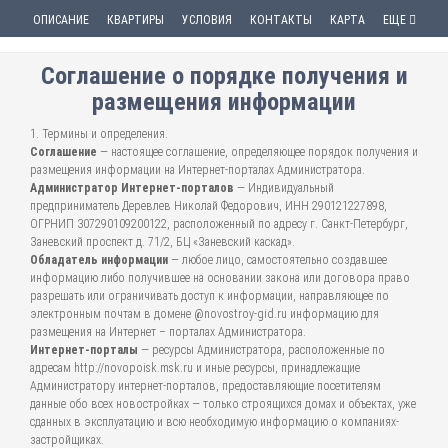
ОПИСАНИЕ
КВАРТИРЫ
УСЛОВИЯ
КОНТАКТЫ
КАРТА
ЕЩЕ
Соглашение о порядке получения и
размещения информации
1. Термины и определения.
Соглашение
— настоящее соглашение, определяющее порядок получения и
размещения информации на Интернет-порталах Администратора.
Администратор Интернет-порталов
— Индивидуальный
предприниматель Деревлев Николай Федорович, ИНН 290121227898,
ОГРНИП 307290109200122, расположенный по адресу г. Санкт-Петербург,
Заневский проспект д. 71/2, БЦ «Заневский каскад».
Обладатель информации
— любое лицо, самостоятельно создавшее
информацию либо получившее на основании закона или договора право
разрешать или ограничивать доступ к информации, направляющее по
электронным почтам в домене @novostroy-gid.ru информацию для
размещения на Интернет – порталах Администратора.
Интернет-порталы
— ресурсы Администратора, расположенные по
адресам http://novopoisk.msk.ru и иные ресурсы, принадлежащие
Администратору интернет-порталов, предоставляющие посетителям
данные обо всех новостройках — только строящихся домах и объектах, уже
сданных в эксплуатацию и всю необходимую информацию о компаниях-
застройщиках.