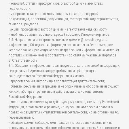
- новостей, статей и пресс-релизов о застройщиках и агентствах
недвижимости.
- материалы в виде логотипов, товарных знаков, тендерной
документации, проектной документации, фотографий хода строительства,
баннеров, рендеров.
- акций, проводимых застройщиками и агентствами недвижимости,
- иной информации, соответствующей профилю Интернет-порталов.
2.5. Направляя на электронные почты в домене @novostroy-gid.ru
информацию, Обладатель информации соглашается на безвозмездное
использование и размещение всей направленной информации на Интернет-
порталах и изменение ее в соответствии со стилями указанных порталов.
3. Ответственность
3.1. Обладатель информации гарантирует соответствие своей информации,
передаваемой Администратору требованиям действующего
законодательства Российской Федерации, а именно:
- предоставленная информация соответствует действительности;
- объекты рекламы не запрещены и не ограничены в обороте, не нарушают
каких– либо прав третьих лиц и действующего законодательства
Российской Федерации;
- информация соответствуют действующему законодательству Российской
Федерации, в том числе о рекламе, конкуренции, авторском праве и о
правах на результаты интеллектуальной деятельности, но не ограничиваясь
перечисленными;
- обладает всеми необходимыми правами (на основании закона или на
основании надлежащим образом оформленных разрешений, договоров и