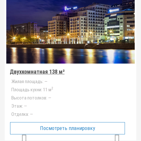
Двухкомнатная 138 м²
Жилая площадь:
—
2
Площадь кухни:
11 м
Высота потолков:
—
Этаж:
—
Отделка:
—
Посмотреть планировку