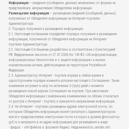
Информация
— сведения (сообщения, данные) независимо от формы их
представления, направляемая Обладателем информации.
Размещение информации
— размещение сведений (сообщений, данных),
полученных от Обладателя информации на Интернет-порталах
Администратора.
2. Порядок получения и размещения информации.
2.1. Настоящее соглашение определяет порядок получения и размещения
информации, полученной от Обладателя информации на Интернет-
порталах Администратора.
2.2. Настоящее Соглашение разработано в соответствии с Конституцией
РФ, Федеральным законом от 27.07.2006 No 149-ФЗ «Об информатизации,
информационных технологиях и о защите информации» и иными
нормативными актами, действующими на территории Российской
Федерации.
2.3. Администратор Интернет - портала вправе в любое время в
одностороннем порядке изменять условия настоящего Соглашения. Такие
изменения вступают в силу по истечении 3 (трех) дней с момента
размещения новой версии Соглашения на портале. При несогласии
Обладателя информации с внесенными изменениями он обязан отказаться
от доступа к Интернет - порталу и прекратить направление информации.
2.4. На Интернет - порталах размещены адреса электронной почты, по
которым Обладатель информации может связаться с Администратором
или его представителем электронная почта которых в домене @novostroy-
gid.ru и направить в их адрес информацию для размещения в виде:
- фидов – xml-файлов в формате Яндекс. Недвижимость, yandex.xml.