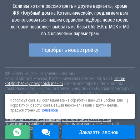
Если вы хотите рассмотреть и другие варианты, кроме
ЖК «Клубный дом на Котельнической», предлагаем вам
воспользоваться нашим сервисом подбора новостроек,
который позволяет выбрать из базы 665 ЖК в МСК и МО
по 4 ключевым параметрам
Подобрать новостройку
ЖК «Клубный дом на Котельнической»
Россия
Москва
Москва, Котельническая набережная, вл.31
kd-na-
kotelnicheskoy.novopoisk.msk.ru
Купить квартиру в новом жилом
комплексе «Клубный дом на Котельнической» от «Русский Монолит» в
Таганском районе. Квартиры различных планировок!
Используя сайт, вы соглашаетесь на обработку данных в Cookies для
Новостройки Санкт-Петербурга
Новостройки Москвы
корректной работы сайта, вашей персонализации и других целей,
Информация на сайте взята из открытых источников, не является
предусмотренных
Политикой
публичной офертой и распространяется для ознакомления.
Пользовательское соглашение
Соглашение о размещении
Пояснение об информационно-рекламном характере сведений
Политика конфиденциальности
Заказать звонок
По всем вопросам, связанным с актуальностью информации на
портале, пишите на эл.почту
content@novostroy-gid.ru