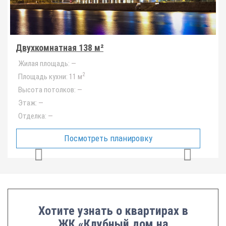
Двухкомнатная 138 м²
Жилая площадь:
—
2
Площадь кухни:
11 м
Высота потолков:
—
Этаж:
—
Отделка:
—
Посмотреть планировку
Хотите узнать о квартирах в
ЖК «Клубный дом на